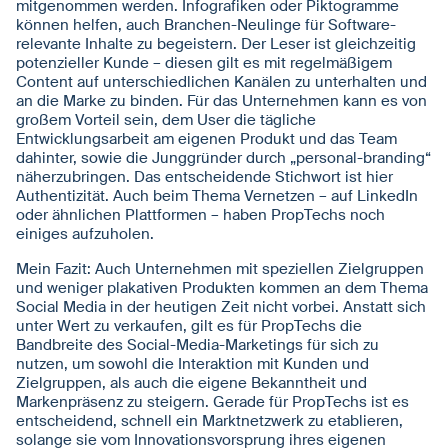
mitgenommen werden. Infografiken oder Piktogramme
können helfen, auch Branchen-Neulinge für Software-
relevante Inhalte zu begeistern. Der Leser ist gleichzeitig
potenzieller Kunde – diesen gilt es mit regelmäßigem
Content auf unterschiedlichen Kanälen zu unterhalten und
an die Marke zu binden. Für das Unternehmen kann es von
großem Vorteil sein, dem User die tägliche
Entwicklungsarbeit am eigenen Produkt und das Team
dahinter, sowie die Junggründer durch „personal-branding“
näherzubringen. Das entscheidende Stichwort ist hier
Authentizität. Auch beim Thema Vernetzen – auf LinkedIn
oder ähnlichen Plattformen – haben PropTechs noch
einiges aufzuholen.
Mein Fazit: Auch Unternehmen mit speziellen Zielgruppen
und weniger plakativen Produkten kommen an dem Thema
Social Media in der heutigen Zeit nicht vorbei. Anstatt sich
unter Wert zu verkaufen, gilt es für PropTechs die
Bandbreite des Social-Media-Marketings für sich zu
nutzen, um sowohl die Interaktion mit Kunden und
Zielgruppen, als auch die eigene Bekanntheit und
Markenpräsenz zu steigern. Gerade für PropTechs ist es
entscheidend, schnell ein Marktnetzwerk zu etablieren,
solange sie vom Innovationsvorsprung ihres eigenen