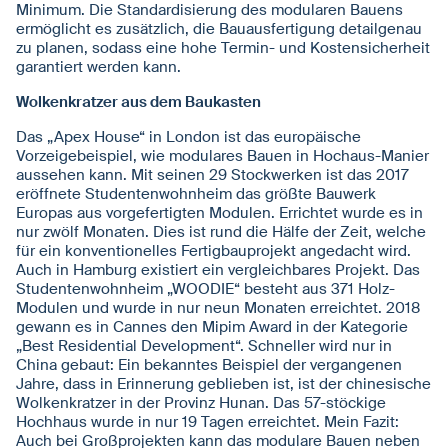
Minimum. Die Standardisierung des modularen Bauens
ermöglicht es zusätzlich, die Bauausfertigung detailgenau
zu planen, sodass eine hohe Termin- und Kostensicherheit
garantiert werden kann.
Wolkenkratzer aus dem Baukasten
Das „Apex House“ in London ist das europäische
Vorzeigebeispiel, wie modulares Bauen in Hochaus-Manier
aussehen kann. Mit seinen 29 Stockwerken ist das 2017
eröffnete Studentenwohnheim das größte Bauwerk
Europas aus vorgefertigten Modulen. Errichtet wurde es in
nur zwölf Monaten. Dies ist rund die Hälfe der Zeit, welche
für ein konventionelles Fertigbauprojekt angedacht wird.
Auch in Hamburg existiert ein vergleichbares Projekt. Das
Studentenwohnheim „WOODIE“ besteht aus 371 Holz-
Modulen und wurde in nur neun Monaten erreichtet. 2018
gewann es in Cannes den Mipim Award in der Kategorie
„Best Residential Development“. Schneller wird nur in
China gebaut: Ein bekanntes Beispiel der vergangenen
Jahre, dass in Erinnerung geblieben ist, ist der chinesische
Wolkenkratzer in der Provinz Hunan. Das 57-stöckige
Hochhaus wurde in nur 19 Tagen erreichtet. Mein Fazit:
Auch bei Großprojekten kann das modulare Bauen neben